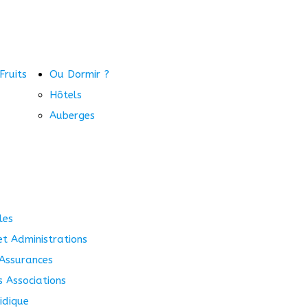
Fruits
Ou Dormir ?
Hôtels
Auberges
les
 et Administrations
Assurances
s Associations
idique