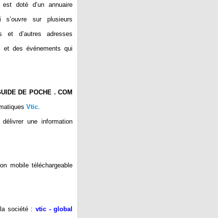
e est doté d’un annuaire
i s’ouvre sur plusieurs
cs et d’autres adresses
ns et des événements qui
GUIDE DE POCHE . COM
ormatiques
Vtic
.
délivrer une information
ion mobile téléchargeable
 la société :
vtic - global