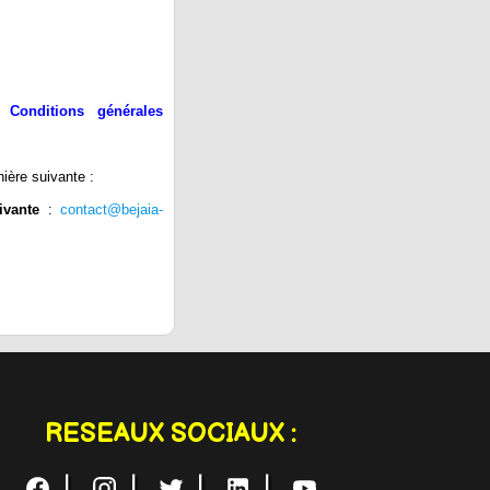
 Conditions générales
ère suivante :
ivante
:
contact@bejaia-
RESEAUX SOCIAUX :
|
|
|
|