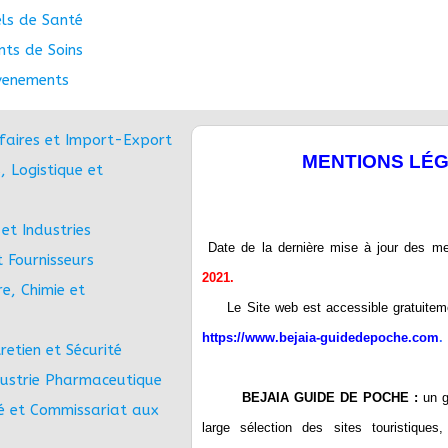
els de Santé
nts de Soins
venements
faires et Import-Export
MENTIONS LÉ
, Logistique et
et Industries
Date de la dernière mise à jour des me
t Fournisseurs
2021.
e, Chimie et
Le Site web est accessible gratuitemen
https://www.bejaia-guidedepoche.com
.
retien et Sécurité
dustrie Pharmaceutique
BEJAIA GUIDE DE POCHE :
un g
é et Commissariat aux
large sélection des sites touristiques,