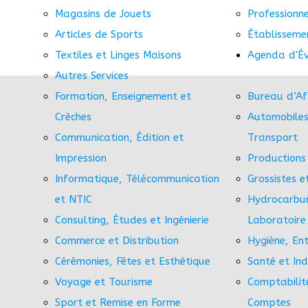
Magasins de Jouets
Professionn
Articles de Sports
Établisseme
Textiles et Linges Maisons
Agenda d'É
Autres Services
Formation, Enseignement et
Bureau d’Af
Crèches
Automobiles
Communication, Édition et
Transport
Impression
Productions 
Informatique, Télécommunication
Grossistes e
et NTIC
Hydrocarbur
Consulting, Études et Ingénierie
Laboratoire
Commerce et Distribution
Hygiène, Ent
Cérémonies, Fêtes et Esthétique
Santé et In
Voyage et Tourisme
Comptabilit
Sport et Remise en Forme
Comptes