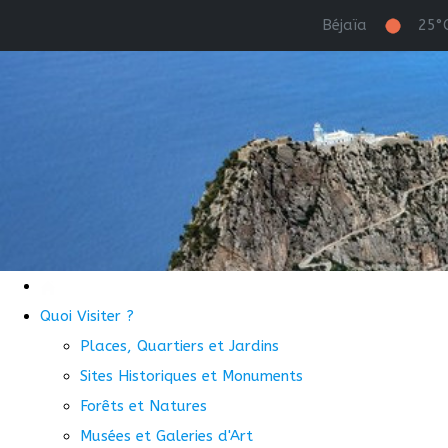
Béjaïa
25°
Quoi Visiter ?
Places, Quartiers et Jardins
Sites Historiques et Monuments
Forêts et Natures
Musées et Galeries d'Art