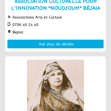
ASSOCIATION CULTURELLE POUR
L’INNOVATION *NOUDJOUM* BÉJAIA
rss_feed
Associations Arts et Culture
phonelink_ring
0796 49 24 40
location_on
Bejaia
Voir plus de détails