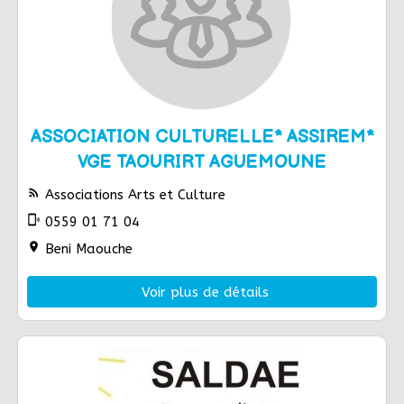
ASSOCIATION CULTURELLE* ASSIREM*
VGE TAOURIRT AGUEMOUNE
rss_feed
Associations Arts et Culture
phonelink_ring
0559 01 71 04
location_on
Beni Maouche
Voir plus de détails