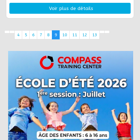
Voir plus de détails
4
5
6
7
8
9
10
11
12
13