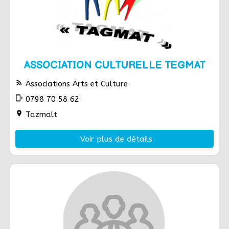
ASSOCIATION CULTURELLE TEGMAT
rss_feed
Associations Arts et Culture
phonelink_ring
0798 70 58 62
location_on
Tazmalt
Voir plus de détails