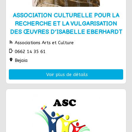
ASSOCIATION CULTURELLE POUR LA
RECHERCHE ET LA VULGARISATION
DES ŒUVRES D’ISABELLE EBERHARDT
rss_feed
Associations Arts et Culture
phonelink_ring
0662 14 35 61
location_on
Bejaia
Voir plus de détails