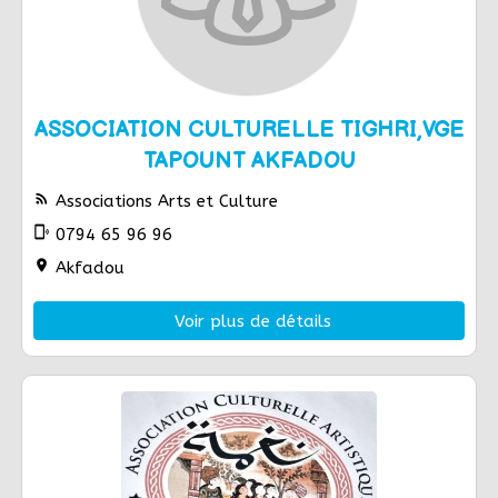
ASSOCIATION CULTURELLE TIGHRI,VGE
TAPOUNT AKFADOU
rss_feed
Associations Arts et Culture
phonelink_ring
0794 65 96 96
location_on
Akfadou
Voir plus de détails