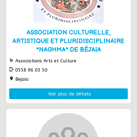
ASSOCIATION CULTURELLE,
ARTISTIQUE ET PLURIDISCIPLINAIRE
*NAGHMA* DE BÉJAIA
rss_feed
Associations Arts et Culture
phonelink_ring
0558 96 03 50
location_on
Bejaia
Voir plus de détails