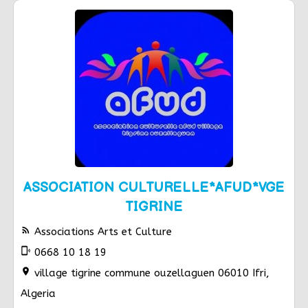
ASSOCIATION CULTURELLE*AFUD*VGE
TIGRINE
rss_feed
Associations Arts et Culture
phonelink_ring
0668 10 18 19
location_on
village tigrine commune ouzellaguen 06010 Ifri,
Algeria