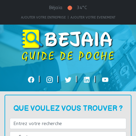
Béjaïa
34°C
AJOUTER VOTRE ENTREPRISE
|
AJOUTER VOTRE EVENEMENT
|
|
|
|
QUE VOULEZ VOUS TROUVER ?