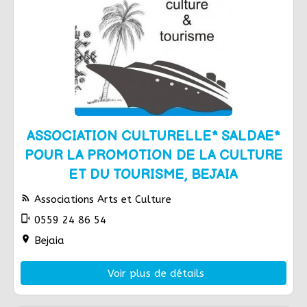
ASSOCIATION CULTURELLE* SALDAE*
POUR LA PROMOTION DE LA CULTURE
ET DU TOURISME, BEJAIA
rss_feed
Associations Arts et Culture
phonelink_ring
0559 24 86 54
location_on
Bejaia
Voir plus de détails