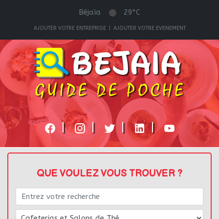
Béjaïa
29°C
AJOUTER VOTRE ENTREPRISE
|
AJOUTER VOTRE EVENEMENT
|
|
|
|
QUE VOULEZ VOUS TROUVER ?