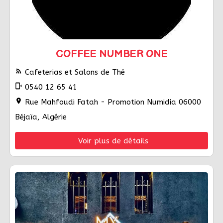
COFFEE NUMBER ONE
rss_feed
Cafeterias et Salons de Thé
phonelink_ring
0540 12 65 41
location_on
Rue Mahfoudi Fatah - Promotion Numidia 06000
Béjaïa, Algérie
Voir plus de détails