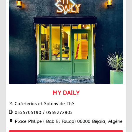
MY DAILY
rss_feed
Cafeterias et Salons de Thé
phonelink_ring
0555705190 / 0559272905
location_on
Place Philipe ( Bab El Fouqa) 06000 Béjaïa, Algérie