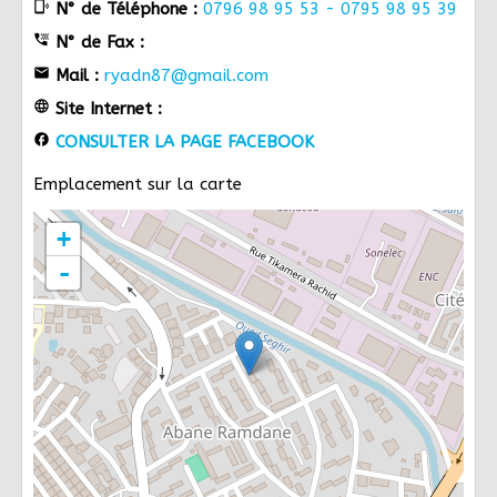
phonelink_ring
N° de Téléphone :
0796 98 95 53 - 0795 98 95 39
tty
N° de Fax :
email
Mail :
ryadn87@gmail.com
language
Site Internet :
facebook
CONSULTER LA PAGE FACEBOOK
Emplacement sur la carte
+
-