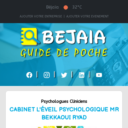
Béjaïa
32°C
AJOUTER VOTRE ENTREPRISE
|
AJOUTER VOTRE EVENEMENT
|
|
|
|
Psychologues Cliniciens
CABINET L'ÉVEIL PSYCHOLOGIQUE MR
BEKKAOUI RYAD