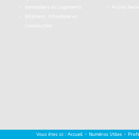
Immobiliers et Logements
Autres Servi
Bâtiment, Urbanisme et
Construction
Vous êtes ici :
Accueil
-
Numéros Utiles
-
Prof