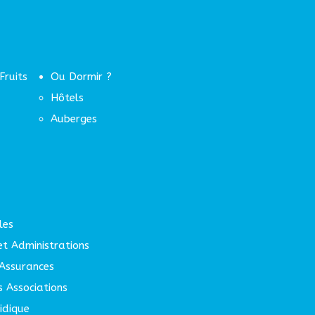
Fruits
Ou Dormir ?
Hôtels
Auberges
les
 et Administrations
Assurances
s Associations
idique