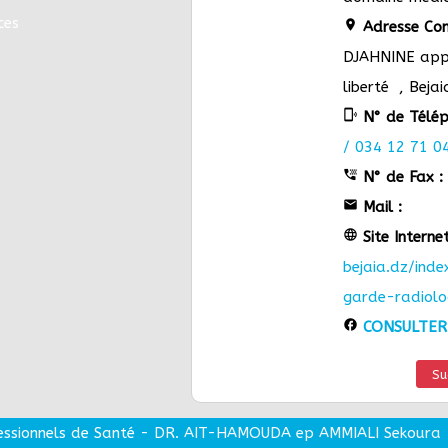
ces
location_on
Adresse Com
DJAHNINE app 
liberté , Bejai
phonelink_ring
N° de Télép
/ 034 12 71 0
tty
N° de Fax :
email
Mail :
language
Site Internet
bejaia.dz/ind
garde-radiolo
facebook
CONSULTER
Su
essionnels de Santé
-
DR. AIT-HAMOUDA ep AMMIALI Sekoura