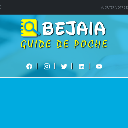
C
AJOUTER VOTRE E
|
|
|
|