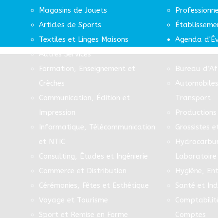
Magasins de Jouets
Professionn
Articles de Sports
Établisseme
Textiles et Linges Maisons
Agenda d'É
Autres Services
Formation, Enseignement et
Bureau d’Af
Crèches
Automobiles
Communication, Édition et
Transport
Impression
Productions 
Informatique, Télécommunication
Grossistes e
et NTIC
Hydrocarbur
Consulting, Études et Ingénierie
Laboratoire
Commerce et Distribution
Hygiène, Ent
Cérémonies, Fêtes et Esthétique
Santé et In
Voyage et Tourisme
Comptabilit
Sport et Remise en Forme
Comptes