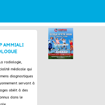
P AMMIALI
IOLOGUE
a radiologie,
cialité médicale qui
amens diagnostiques
ayonnement servant à
mages obéit à des
onnus dans le
ale.