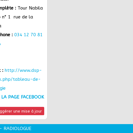
plète :
Tour Nabila
n° 1 rue de la
a
hone :
034 12 70 81
4
 :
http://www.dsp-
ex.php/tableau-de-
gie
 LA PAGE FACEBOOK
ggérer une mise à jour
 - RADIOLOGUE