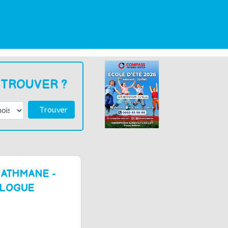
 TROUVER ?
Trouver
 ATHMANE -
OLOGUE