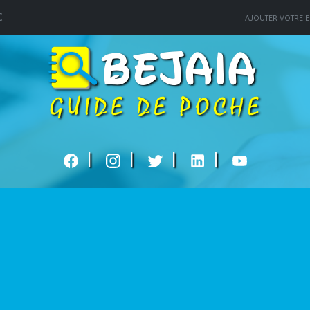
C
AJOUTER VOTRE E
|
|
|
|