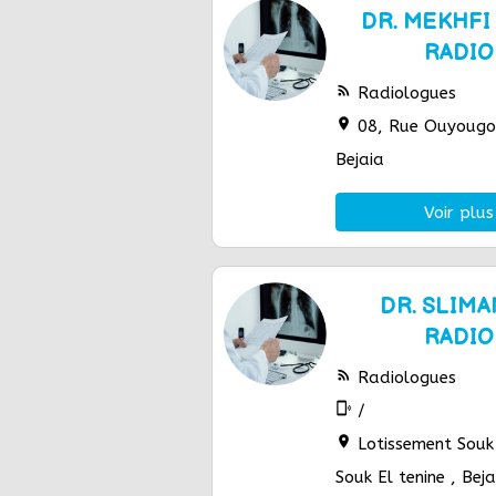
DR. MEKHFI
RADI
rss_feed
Radiologues
location_on
08, Rue Ouyougou
Bejaia
Voir plus
DR. SLIMA
RADI
rss_feed
Radiologues
phonelink_ring
/
location_on
Lotissement Souk-
Souk El tenine , Beja