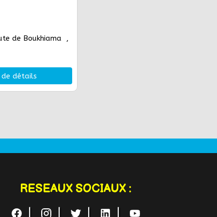
oute de Boukhiama ,
 de détails
RESEAUX SOCIAUX :
|
|
|
|