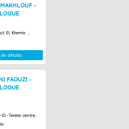
 MAKHLOUF -
OLOGUE
t El Khemis ,
 de détails
NI FAOUZI -
OLOGUE
El-Tenine centre,
ia