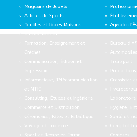
Magasins de Jouets
Professionn
Articles de Sports
Établisseme
Textiles et Linges Maisons
Agenda d'É
Autres Services
Formation, Enseignement et
Bureau d’Af
Crèches
Automobiles
Communication, Édition et
Transport
Impression
Productions 
Informatique, Télécommunication
Grossistes e
et NTIC
Hydrocarbur
Consulting, Études et Ingénierie
Laboratoire
Commerce et Distribution
Hygiène, Ent
Cérémonies, Fêtes et Esthétique
Santé et In
Voyage et Tourisme
Comptabilit
Sport et Remise en Forme
Comptes