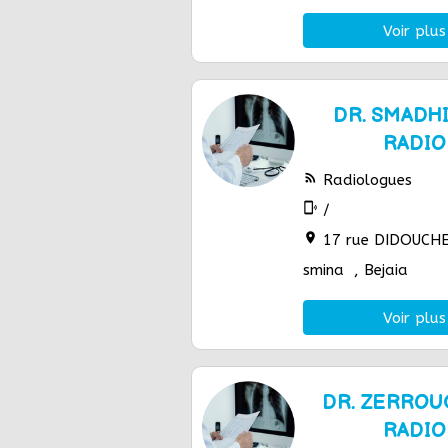
Voir plus
DR. SMADHI
RADI
rss_feed
Radiologues
phonelink_ring
/
location_on
17 rue DIDOUCHE
smina , Bejaia
Voir plus
DR. ZERROU
RADI