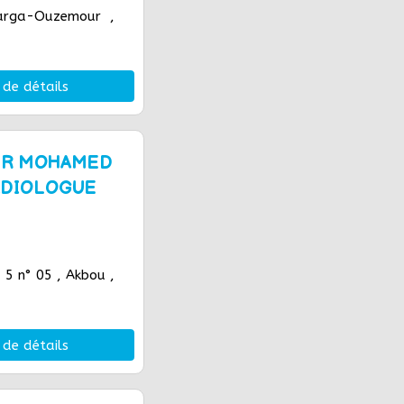
arga-Ouzemour ,
 de détails
UR MOHAMED
RADIOLOGUE
 5 n° 05 , Akbou ,
 de détails