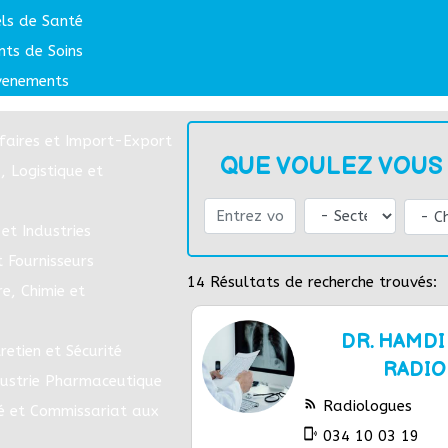
els de Santé
nts de Soins
venements
faires et Import-Export
QUE VOULEZ VOUS
, Logistique et
et Industries
t Fournisseurs
14
Résultats de recherche trouvés:
e, Chimie et
DR. HAMDI
retien et Sécurité
RADI
dustrie Pharmaceutique
rss_feed
Radiologues
é et Commissariat aux
phonelink_ring
034 10 03 19