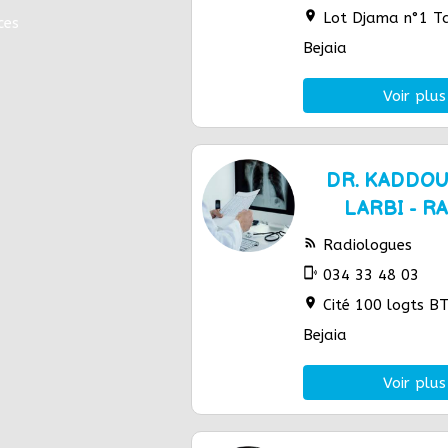
location_on
Lot Djama n°1 T
ces
Bejaia
Voir plus
DR. KADDO
LARBI - 
rss_feed
Radiologues
phonelink_ring
034 33 48 03
location_on
Cité 100 logts BT
Bejaia
Voir plus