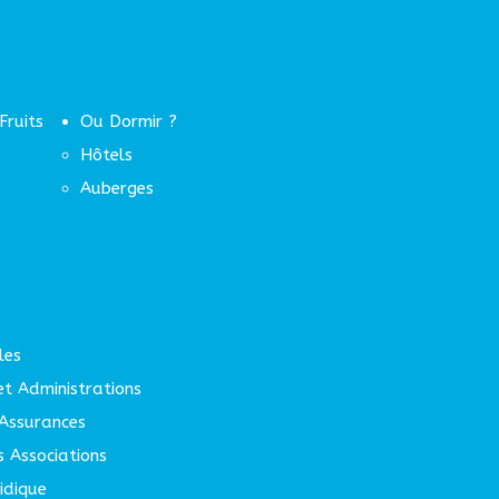
Fruits
Ou Dormir ?
Hôtels
Auberges
les
 et Administrations
Assurances
s Associations
idique