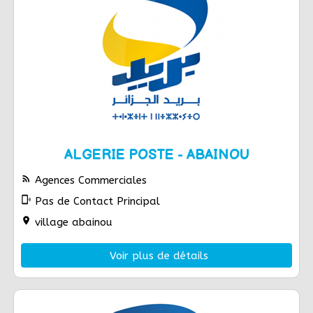
ALGERIE POSTE - ABAINOU
rss_feed
Agences Commerciales
phonelink_ring
Pas de Contact Principal
location_on
village abainou
Voir plus de détails