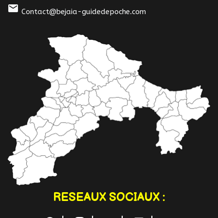
mail
Contact@bejaia-guidedepoche.com
RESEAUX SOCIAUX :