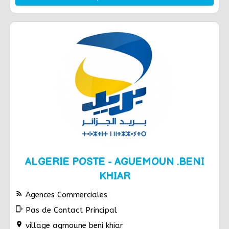
ALGERIE POSTE - AGUEMOUN .BENI
KHIAR
rss_feed
Agences Commerciales
phonelink_ring
Pas de Contact Principal
location_on
village agmoune beni khiar