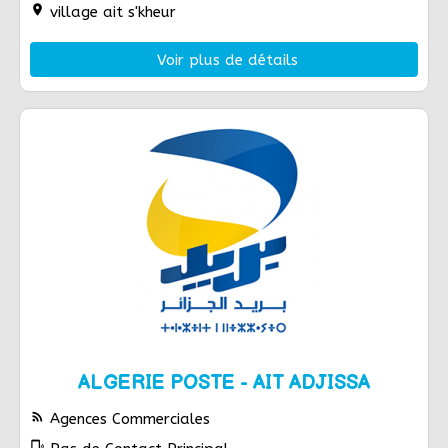
location_on
village ait s'kheur
Voir plus de détails
ALGERIE POSTE - AIT ADJISSA
rss_feed
Agences Commerciales
phonelink_ring