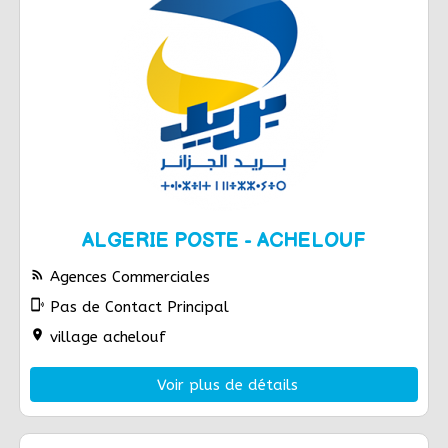
ALGERIE POSTE - ACHELOUF
rss_feed
Agences Commerciales
phonelink_ring
Pas de Contact Principal
location_on
village achelouf
Voir plus de détails