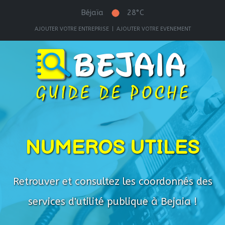
Béjaïa
28°C
AJOUTER VOTRE ENTREPRISE
|
AJOUTER VOTRE EVENEMENT
NUMEROS UTILES
Retrouver et consultez les coordonnés des
services d'utilité publique à Bejaia !