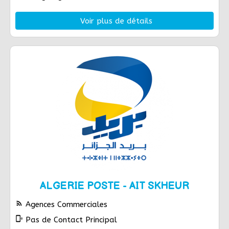
Voir plus de détails
ALGERIE POSTE - AIT SKHEUR
rss_feed
Agences Commerciales
phonelink_ring
Pas de Contact Principal