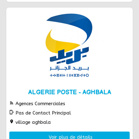
ALGERIE POSTE - AGHBALA
rss_feed
Agences Commerciales
phonelink_ring
Pas de Contact Principal
location_on
village aghbala
Voir plus de détails