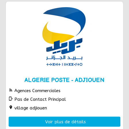
ALGERIE POSTE - ADJIOUEN
rss_feed
Agences Commerciales
phonelink_ring
Pas de Contact Principal
location_on
village adjiouen
Voir plus de détails