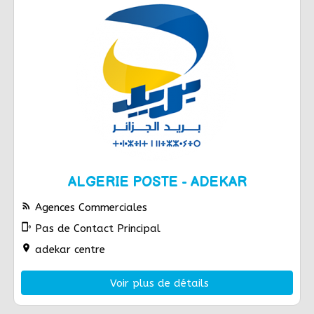
ALGERIE POSTE - ADEKAR
rss_feed
Agences Commerciales
phonelink_ring
Pas de Contact Principal
location_on
adekar centre
Voir plus de détails