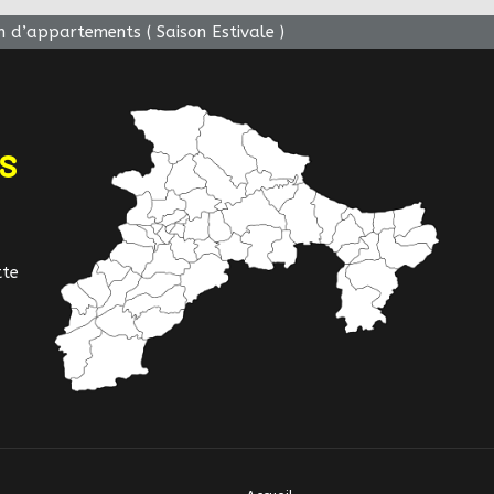
n d’appartements ( Saison Estivale )
NS
tte