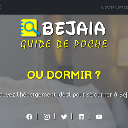
C
AJOUTER VOTRE E
OU DORMIR ?
ouvez l’hébergement idéal pour séjourner à Bej
|
|
|
|