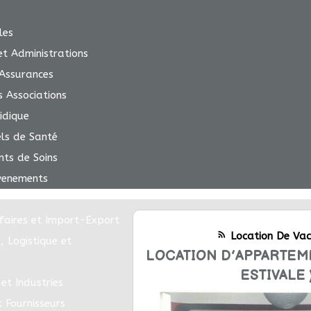
les
 et Administrations
Assurances
s Associations
idique
els de Santé
nts de Soins
venements
faires et Import-Export
rss_feed
Location De Vac
, Logistique et
LOCATION D’APPARTEME
ESTIVALE 
et Industries
t Fournisseurs