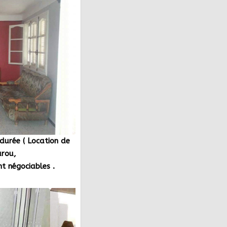
durée ( Location de
arou,
t négociables .