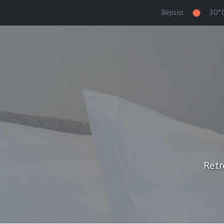
Béjaïa
30°
Retr