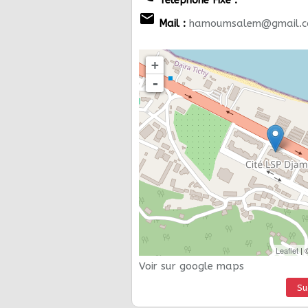
email
Mail :
hamoumsalem@gmail.
+
-
Leaflet
| 
Voir sur google maps
Su