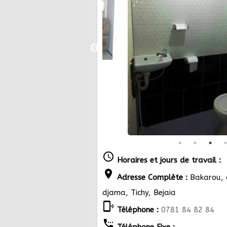
schedule
Horaires et jours de travail :
location_on
Adresse Complète :
Bakarou, c
djama, Tichy, Bejaia
phonelink_ring
Téléphone :
0781 84 82 84
settings_phone
Téléphone Fixe :