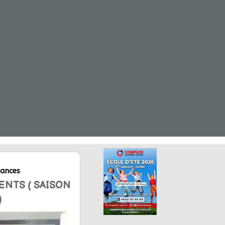
ances
NTS ( SAISON
)