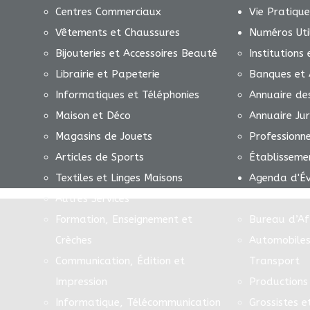
Centres Commerciaux
Vie Pratique
Vêtements et Chaussures
Numéros Uti
Bijouteries et Accessoires Beauté
Institutions
Librairie et Papeterie
Banques et 
Informatiques et Téléphonies
Annuaire de
Maison et Déco
Annuaire Jur
Magasins de Jouets
Professionn
Articles de Sports
Établisseme
Textiles et Linges Maisons
Agenda d'É
Autres Services
Formation, Enseignement et
Bureau d’Af
Crèches
Automobiles
Communication, Édition et
Transport
Impression
Productions 
Informatique, Télécommunication
Grossistes e