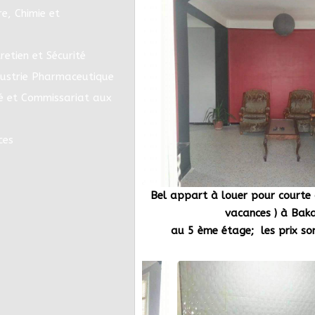
e, Chimie et
retien et Sécurité
dustrie Pharmaceutique
é et Commissariat aux
ces
Bel appart à louer pour courte 
vacances ) à Bak
au 5 ème étage; les prix son