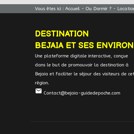
Vous êtes ici :
Accueil
-
Ou Dormir ?
-
Locatio
DESTINATION
BEJAIA ET SES ENVIRO
Une plateforme digitale interactive, conçue
dans le but de promouvoir la destination à
Bejaia et faciliter le séjour des visiteurs de ce
région.
mail
Contact@bejaia-guidedepoche.com