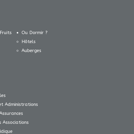
Fruits
Ou Dormir ?
Hôtels
Auberges
les
 et Administrations
Assurances
s Associations
idique