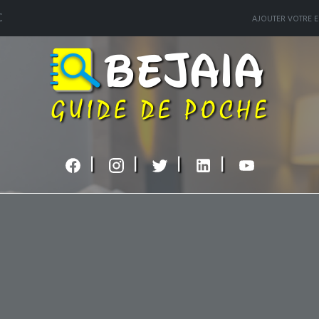
C
AJOUTER VOTRE E
|
|
|
|