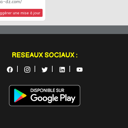
ea-dz.com/
ggérer une mise à jour
RESEAUX SOCIAUX :
|
|
|
|