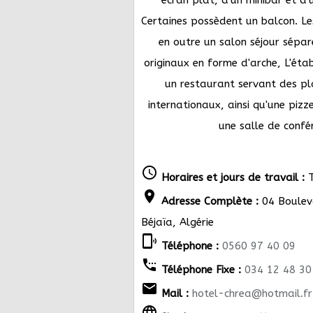
Certaines possèdent un balcon. Le
en outre un salon séjour sépar
originaux en forme d'arche,
L'éta
un restaurant servant des pl
internationaux, ainsi qu'une pizz
une salle de confé
schedule
Horaires et jours de travail :
T
location_on
Adresse Complète :
04 Boulev
Béjaïa, Algérie
phonelink_ring
Téléphone :
0560 97 40 09
settings_phone
Téléphone Fixe :
034 12 48 30
email
Mail :
hotel-chrea@hotmail.fr
language