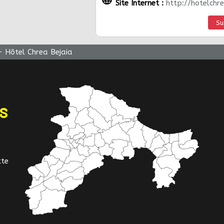
Site Internet :
http://hotelchr
Su
-
Hôtel Chrea Bejaia
NS
tte