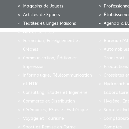
Magasins de Jouets
Professionn
Articles de Sports
Établisseme
Textiles et Linges Maisons
Agenda d'É
Autres Services
Formation, Enseignement et
Bureau d’Af
Crèches
Automobiles
Communication, Édition et
Transport
Impression
Productions 
Informatique, Télécommunication
Grossistes e
et NTIC
Hydrocarbur
Consulting, Études et Ingénierie
Laboratoire
Commerce et Distribution
Hygiène, Ent
Cérémonies, Fêtes et Esthétique
Santé et In
Voyage et Tourisme
Comptabilit
Sport et Remise en Forme
Comptes