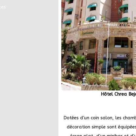
ces
Hôtel Chrea Bej
Dotées d'un coin salon, les cham
décoration simple sont équipées
écran plat, d'un minibar et d'