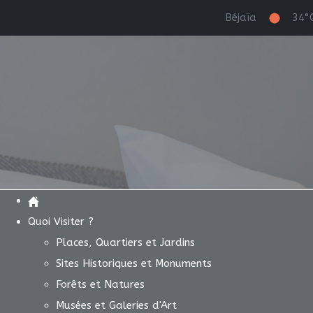
Béjaïa
34°
Quoi Visiter ?
Places, Quartiers et Jardins
Sites Historiques et Monuments
Forêts et Natures
Musées et Galeries d'Art