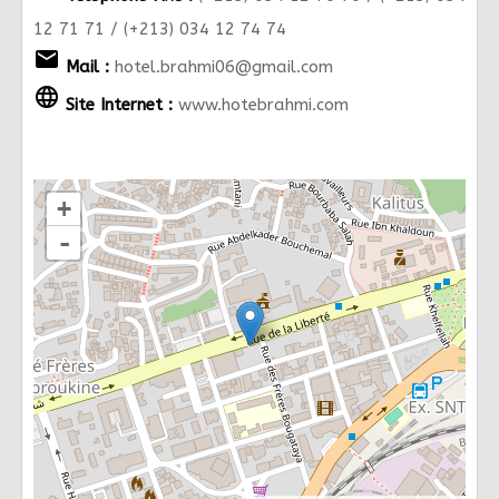
12 71 71 / (+213) 034 12 74 74
email
Mail :
hotel.brahmi06@gmail.com
language
Site Internet :
www.hotebrahmi.com
+
-