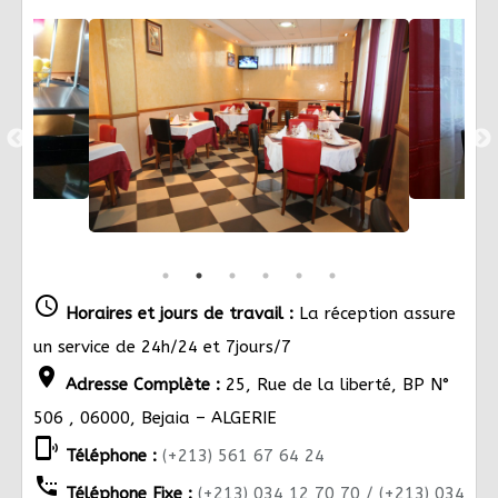
schedule
Horaires et jours de travail :
La réception assure
un service de 24h/24 et 7jours/7
location_on
Adresse Complète :
25, Rue de la liberté, BP N°
506 , 06000, Bejaia – ALGERIE
phonelink_ring
Téléphone :
(+213) 561 67 64 24
settings_phone
Téléphone Fixe :
(+213) 034 12 70 70 / (+213) 034