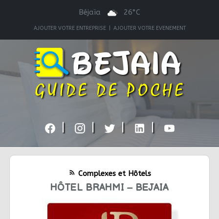
Béjaïa
26°C
AJOUTER VOTRE ENTREPRISE
|
AJOUTER VOTRE EVENEMENT
|
|
|
|
rss_feed
Complexes et Hôtels
HÔTEL BRAHMI – BEJAIA