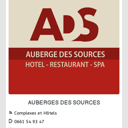
AUBERGES DES SOURCES
rss_feed
Complexes et Hôtels
phonelink_ring
0661 54 93 47