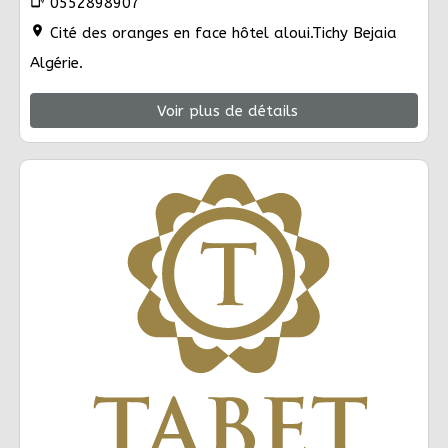
phonelink_ring
0552898907
location_on
Cité des oranges en face hôtel aloui.Tichy Bejaia
Algérie.
Voir plus de détails