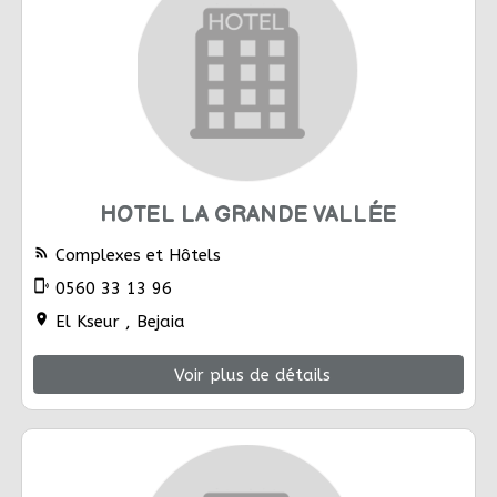
HOTEL LA GRANDE VALLÉE
rss_feed
Complexes et Hôtels
phonelink_ring
0560 33 13 96
location_on
El Kseur , Bejaia
Voir plus de détails