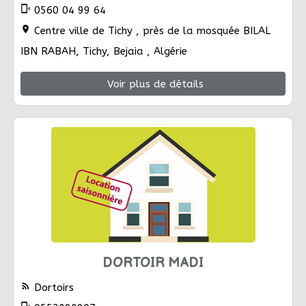
phonelink_ring
0560 04 99 64
location_on
Centre ville de Tichy , près de la mosquée BILAL
IBN RABAH, Tichy, Bejaia , Algérie
Voir plus de détails
DORTOIR MADI
rss_feed
Dortoirs