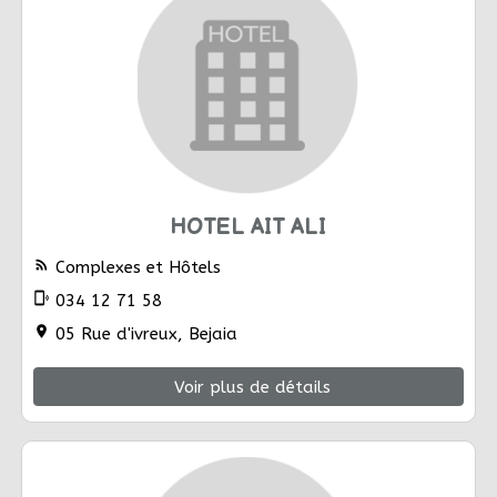
HOTEL AIT ALI
rss_feed
Complexes et Hôtels
phonelink_ring
034 12 71 58
location_on
05 Rue d'ivreux, Bejaia
Voir plus de détails