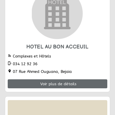
HOTEL AU BON ACCEUIL
rss_feed
Complexes et Hôtels
phonelink_ring
034 12 92 36
location_on
07 Rue Ahmed Ouguana, Bejaia
Voir plus de détails