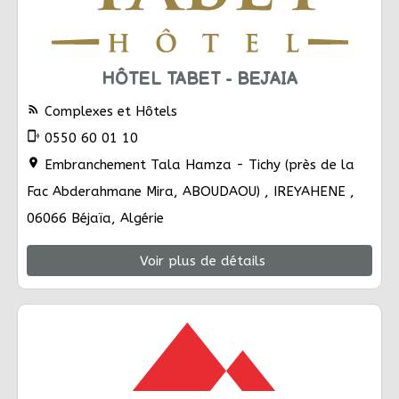
HÔTEL TABET - BEJAIA
rss_feed
Complexes et Hôtels
phonelink_ring
0550 60 01 10
location_on
Embranchement Tala Hamza - Tichy (près de la
Fac Abderahmane Mira, ABOUDAOU) , IREYAHENE ,
06066 Béjaïa, Algérie
Voir plus de détails