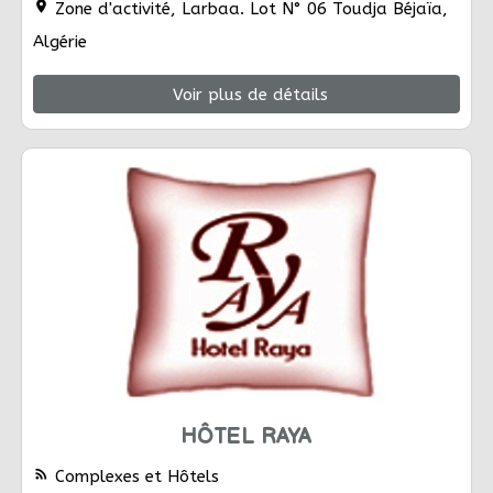
location_on
Zone d'activité, Larbaa. Lot N° 06 Toudja Béjaïa,
Algérie
Voir plus de détails
HÔTEL RAYA
rss_feed
Complexes et Hôtels