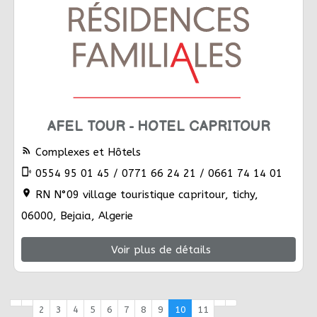
AFEL TOUR - HOTEL CAPRITOUR
rss_feed
Complexes et Hôtels
phonelink_ring
0554 95 01 45 / 0771 66 24 21 / 0661 74 14 01
location_on
RN N°09 village touristique capritour, tichy,
06000, Bejaia, Algerie
Voir plus de détails
2
3
4
5
6
7
8
9
10
11