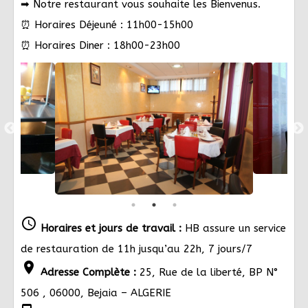
➡ Notre restaurant vous souhaite les Bienvenus.
⏰ Horaires Déjeuné : 11h00-15h00
⏰ Horaires Diner : 18h00-23h00
schedule
Horaires et jours de travail :
HB assure un service
de restauration de 11h jusqu’au 22h, 7 jours/7
location_on
Adresse Complète :
25, Rue de la liberté, BP N°
506 , 06000, Bejaia – ALGERIE