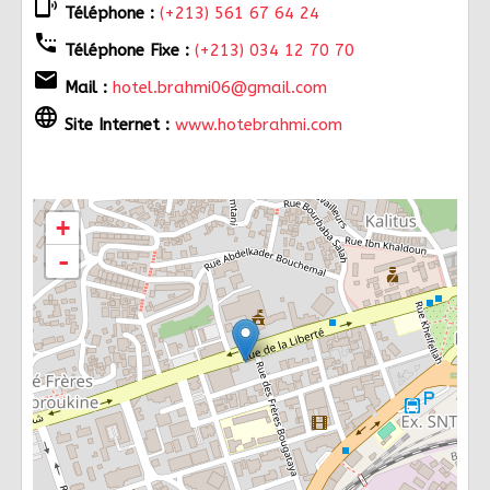
phonelink_ring
Téléphone :
(+213) 561 67 64 24
settings_phone
Téléphone Fixe :
(+213) 034 12 70 70
email
Mail :
hotel.brahmi06@gmail.com
language
Site Internet :
www.hotebrahmi.com
+
-