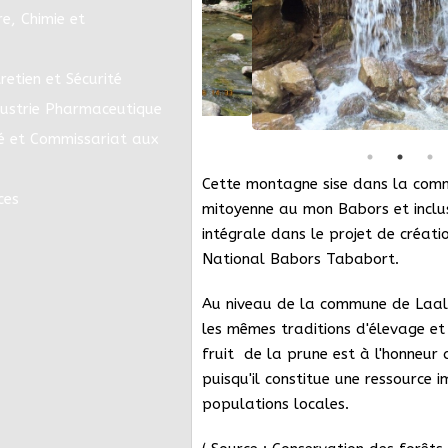
e, Chimie et
retien et Sécurité
dustrie Pharmaceutique
é et Commissariat aux
Cette montagne sise dans la co
ces
mitoyenne au mon Babors et incl
intégrale dans le projet de créati
National Babors Tababort.
Au niveau de la commune de Laal
les mêmes traditions d'élevage et 
fruit de la prune est à l'honneur 
puisqu'il constitue une ressource
populations locales.