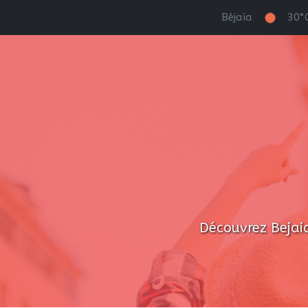
Béjaïa
30°
Découvrez Bejaia