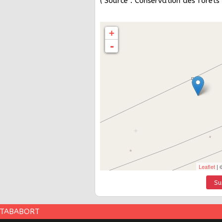
( Source : Conservation des forêts 
+
-
Leaflet
| 
Su
 TABABORT