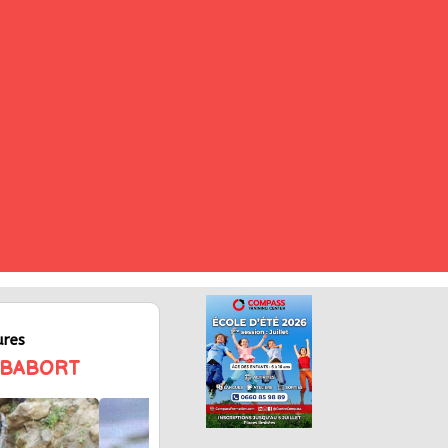
ures
TABABORT