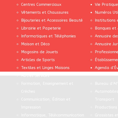
Centres Commerciaux
Vie Pratique
Vêtements et Chaussures
Numéros Uti
Bijouteries et Accessoires Beauté
Institutions
Librairie et Papeterie
Banques et 
Informatiques et Téléphonies
Annuaire de
Maison et Déco
Annuaire Jur
Magasins de Jouets
Professionn
Articles de Sports
Établisseme
Textiles et Linges Maisons
Agenda d'É
Autres Services
Formation, Enseignement et
Bureau d’Af
Crèches
Automobiles
Communication, Édition et
Transport
Impression
Productions 
Informatique, Télécommunication
Grossistes e