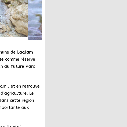
mmune de Laalam
use comme réserve
on du future Parc
am , et en retrouve
d'agriculture. Le
dans cette région
 importante aux