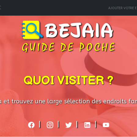
C
AJOUTER VOTRE E
QUOI VISITER ?
 et trouvez une large sélection des endroits fami
|
|
|
|