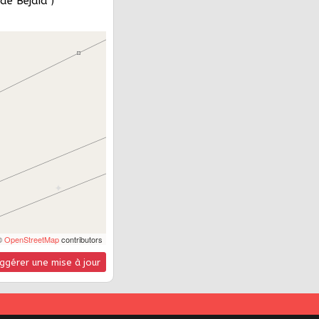
de Bejaia )
©
OpenStreetMap
contributors
ggérer une mise à jour