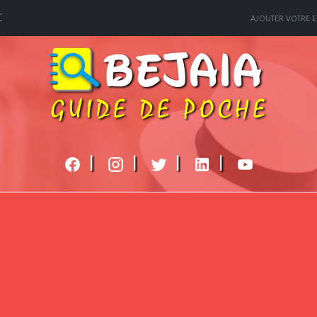
C
AJOUTER VOTRE E
|
|
|
|