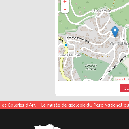
+
-
Leaflet
| 
Su
 et Galeries d'Art
-
Le musée de géologie du Parc National d