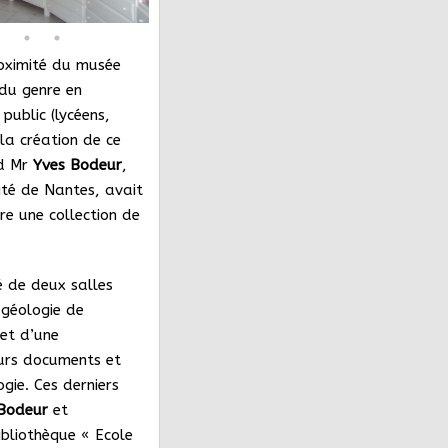
oximité du musée
 du genre en
public (lycéens,
 la création de ce
nd Mr
Yves
Bodeur
,
ité de Nantes, avait
re une collection de
é de
deux salles
géologie de
et d’une
eurs documents et
gie. Ces derniers
Bodeur
et
ibliothèque « Ecole