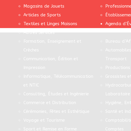
Magasins de Jouets
Professionn
Articles de Sports
Établisseme
Textiles et Linges Maisons
Agenda d'É
Autres Services
Formation, Enseignement et
Bureau d’Af
Crèches
Automobiles
Communication, Édition et
Transport
Impression
Productions 
Informatique, Télécommunication
Grossistes e
et NTIC
Hydrocarbur
Consulting, Études et Ingénierie
Laboratoire
Commerce et Distribution
Hygiène, Ent
Cérémonies, Fêtes et Esthétique
Santé et In
Voyage et Tourisme
Comptabilit
Sport et Remise en Forme
Comptes