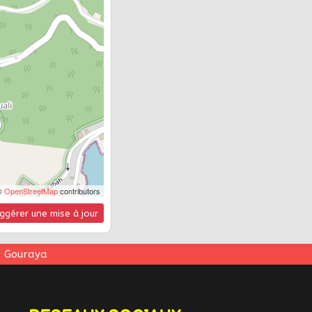
©
OpenStreetMap
contributors
ggérer une mise à jour
u Gouraya