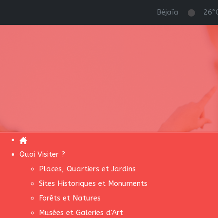
Béjaïa
26°
Quoi Visiter ?
Places, Quartiers et Jardins
Sites Historiques et Monuments
Forêts et Natures
Musées et Galeries d'Art