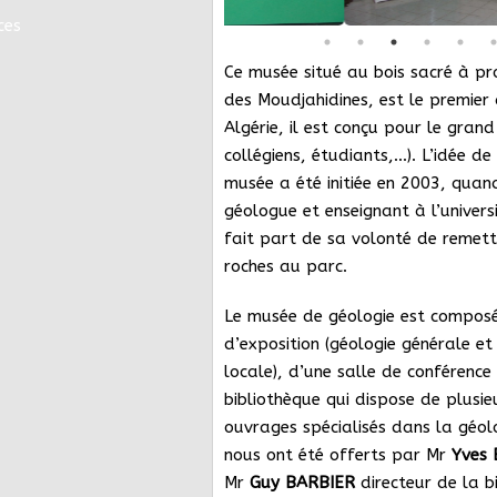
ces
Ce
musée
situé au bois sacré
à
pr
des Moudjahidines,
est le premier
Algérie
,
il est
conçu pour le grand 
collégiens, étudiants,…).
L’idée de
musée a été initiée en 2003, qua
géologue et enseignant à l’univers
fait part de sa volonté de remett
roches au parc.
Le musée de géologie est compos
d’exposition
(
géologie générale
et 
locale),
d’une salle de conférence
bibliothèque qui dispose de plusi
ouvrages spécialisés dans la géolo
nous ont été offerts par Mr
Yves
Mr
Guy
BARBIER
directeur de la b