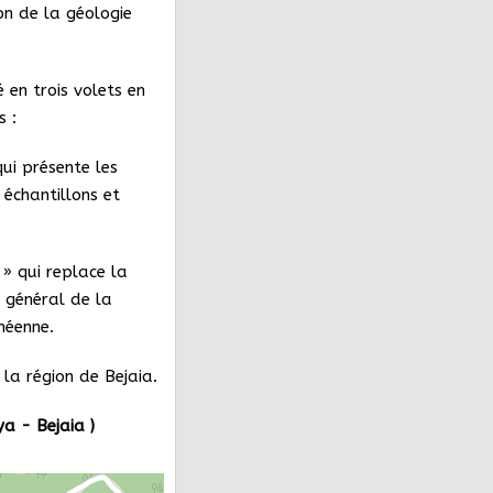
on de la géologie
 en trois volets en
s :
ui présente les
échantillons et
 » qui replace la
 général de la
néenne.
 la région de Bejaia.
ya
- Bejaia )