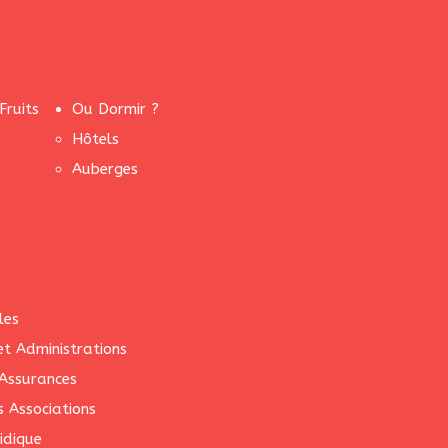
Fruits
Ou Dormir ?
Hôtels
Auberges
les
 et Administrations
Assurances
s Associations
idique