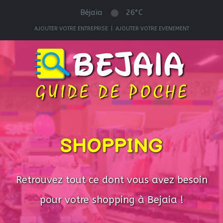
Béjaïa
26°C
AJOUTER VOTRE ENTREPRISE
|
AJOUTER VOTRE EVENEMENT
SHOPPING
Retrouvez tout ce dont vous avez besoin
pour votre shopping à Bejaia !