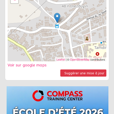
Leaflet
| ©
OpenStreetMap
contributors
Voir sur google maps
Suggérer une mise à jour