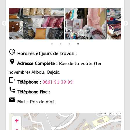
schedule
Horaires et jours de travail :
location_on
Adresse Complète :
Rue de la voûte (1er
novembre) Akbou, Bejaia
phonelink_ring
Téléphone :
0661 91 39 99
settings_phone
Téléphone Fixe :
email
Mail :
Pas de mail
+
-