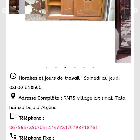
schedule
Horaires et jours de travail :
Samedi au jeudi
08h00 à18h00
location_on
Adresse Complète :
RN75 village ait smail Tala
hamza bejaia Algérie
phonelink_ring
Téléphone :
0675657850/0554747281/0793218761
settings_phone
Téléphone Fixe :