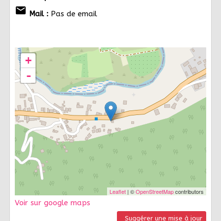
email
Mail :
Pas de email
+
-
Leaflet
| ©
OpenStreetMap
contributors
Voir sur google maps
Suggérer une mise à jour