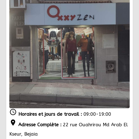
schedule
Horaires et jours de travail :
09:00-19:00
location_on
Adresse Complète :
22 rue Ouahrirou Md Arab El
Kseur, Bejaia