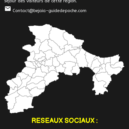
séjour des visiteurs de cette région.
mail
Contact@bejaia-guidedepoche.com
RESEAUX SOCIAUX :