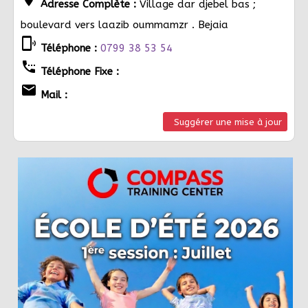
Adresse Complète :
Village dar djebel bas ;
boulevard vers laazib oummamzr . Bejaia
phonelink_ring
Téléphone :
0799 38 53 54
settings_phone
Téléphone Fixe :
email
Mail :
Suggérer une mise à jour