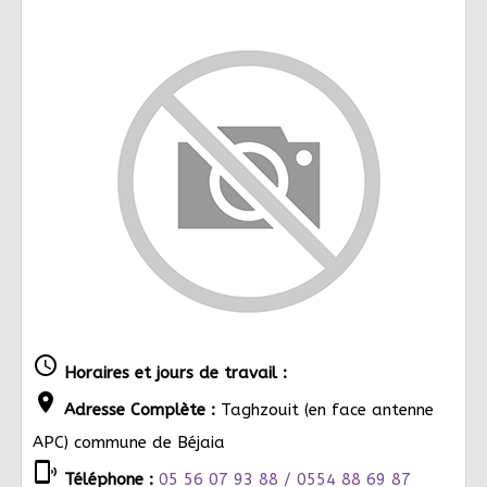
schedule
Horaires et jours de travail :
location_on
Adresse Complète :
Taghzouit (en face antenne
APC) commune de Béjaia
phonelink_ring
Téléphone :
05 56 07 93 88 / 0554 88 69 87