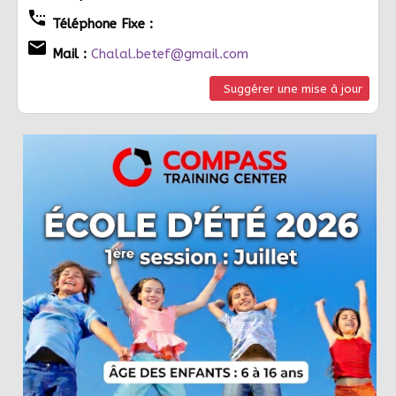
settings_phone
Téléphone Fixe :
email
Mail :
Chalal.betef@gmail.com
Suggérer une mise à jour