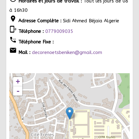
Horaires et jours de travail :
Tout les jours de 08
à 16h30
location_on
Adresse Complète :
Sidi Ahmed Béjaia Algerie
phonelink_ring
Téléphone :
0779009035
settings_phone
Téléphone Fixe :
email
Mail :
decorenoetsbeniken@gmail.com
+
-