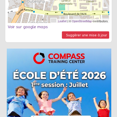
Leaflet
| ©
OpenStreetMap
contributors
Voir sur google maps
Suggérer une mise à jour