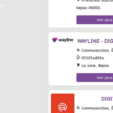
Promotion sabrac
ces
bejaia 06000.
Voir plus
WAYLINE - DI
rss_feed
Communication, Éd
phonelink_ring
0550548994
location_on
La zone, Bejaia
Voir plus
DIGI
rss_feed
Communication, Éd