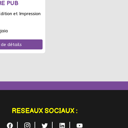
RE PUB
ition et Impression
jaia
 de détails
RESEAUX SOCIAUX :
|
|
|
|