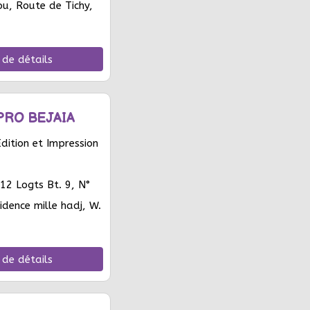
, Route de Tichy,
 de détails
PRO BEJAIA
ition et Impression
112 Logts Bt. 9, N°
idence mille hadj, W.
 de détails