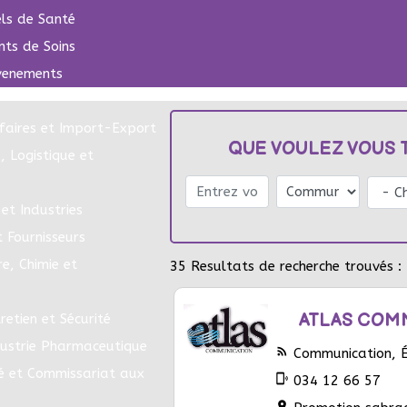
els de Santé
nts de Soins
venements
faires et Import-Export
QUE VOULEZ VOUS 
, Logistique et
et Industries
t Fournisseurs
e, Chimie et
35
Resultats de recherche trouvés :
ATLAS COM
retien et Sécurité
dustrie Pharmaceutique
rss_feed
Communication, Éd
é et Commissariat aux
phonelink_ring
034 12 66 57
location_on