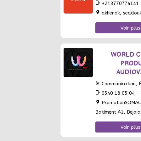
phonelink_ring
+213770774141
location_on
akhenak, seddouk,
Voir plus
WORLD C
PROD
AUDIOV
rss_feed
Communication, Éd
phonelink_ring
0540 18 05 04 - 
location_on
PromotionSOMAC
Batiment A1, Bejaia
Voir plus