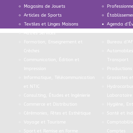
Magasins de Jouets
Professionn
Articles de Sports
Établisseme
Textiles et Linges Maisons
Agenda d'É
Autres Services
Formation, Enseignement et
Bureau d’Af
Crèches
Automobiles
Communication, Édition et
Transport
Impression
Productions 
Informatique, Télécommunication
Grossistes e
et NTIC
Hydrocarbur
Consulting, Études et Ingénierie
Laboratoire
Commerce et Distribution
Hygiène, Ent
Cérémonies, Fêtes et Esthétique
Santé et In
Voyage et Tourisme
Comptabilit
Sport et Remise en Forme
Comptes