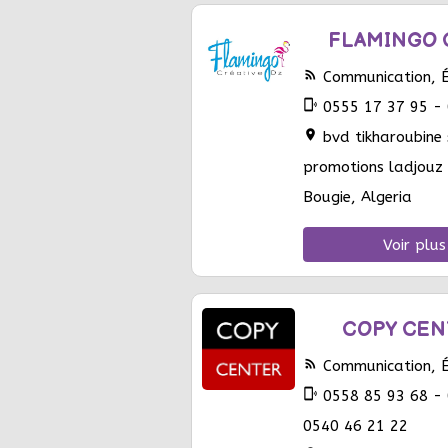
FLAMINGO 
rss_feed
Communication, Éd
phonelink_ring
0555 17 37 95 - 
location_on
bvd tikharoubine 
promotions ladjouz
Bougie, Algeria
Voir plus
COPY CEN
rss_feed
Communication, Éd
phonelink_ring
0558 85 93 68 - 
0540 46 21 22