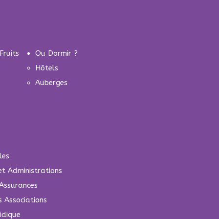
Fruits
Ou Dormir ?
Hôtels
Auberges
les
 et Administrations
Assurances
s Associations
idique