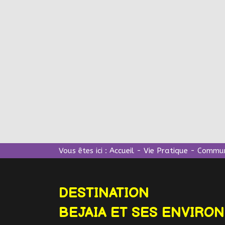
Vous êtes ici :
Accueil
-
Vie Pratique
-
Communi
DESTINATION
BEJAIA ET SES ENVIRO