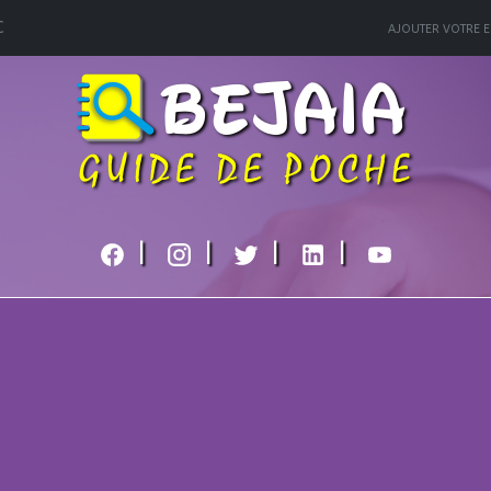
C
AJOUTER VOTRE E
|
|
|
|