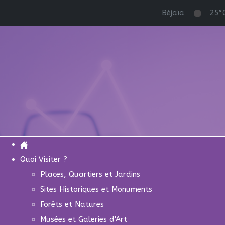
Béjaïa
25°
Quoi Visiter ?
Places, Quartiers et Jardins
Sites Historiques et Monuments
Forêts et Natures
Musées et Galeries d'Art