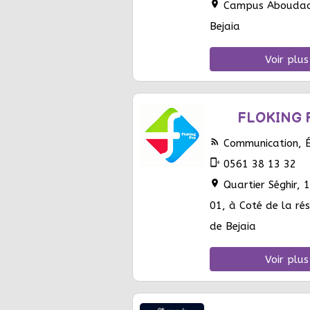
location_on
Campus Aboudaou
Bejaia
Voir plus
FLOKING 
rss_feed
Communication, Éd
phonelink_ring
0561 38 13 32
location_on
Quartier Séghir, 
01, à Coté de la rés
de Bejaia
Voir plus