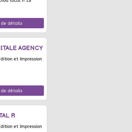
hou local n 18
 de détails
GITALE AGENCY
ition et Impression
 de détails
TAL R
ition et Impression