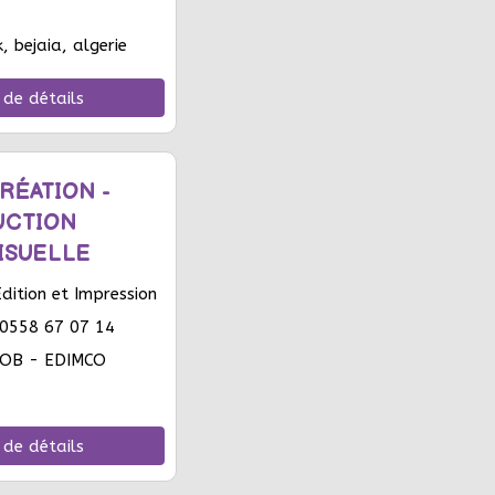
 bejaia, algerie
 de détails
RÉATION -
UCTION
ISUELLE
ition et Impression
0558 67 07 14
OB - EDIMCO
 de détails