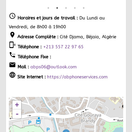
schedule
Horaires et jours de travail :
Du Lundi au
Vendredi, de 8h00 à 19h00
location_on
Adresse Complète :
Cité Djama, Béjaia, Algérie
phonelink_ring
Téléphone :
+213 557 22 97 65
settings_phone
Téléphone Fixe :
email
Mail :
abps06@outlook.com
language
Site Internet :
https://abphoneservices.com
+
-