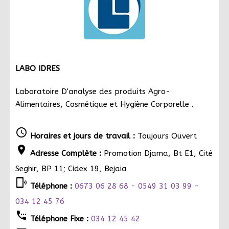
LABO IDRES
Laboratoire D'analyse des produits Agro-
Alimentaires, Cosmétique et Hygiène Corporelle .
schedule
Horaires et jours de travail :
Toujours Ouvert
location_on
Adresse Complète :
Promotion Djama, Bt E1, Cité
Seghir, BP 11; Cidex 19, Bejaia
phonelink_ring
Téléphone :
0673 06 28 68 - 0549 31 03 99 -
034 12 45 76
settings_phone
Téléphone Fixe :
034 12 45 42