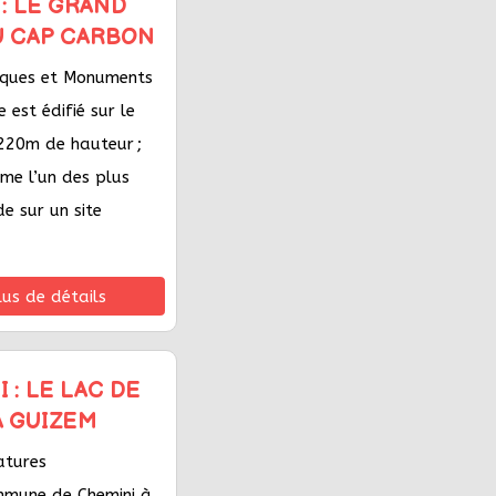
 : LE GRAND
U CAP CARBON
riques et Monuments
 est édifié sur le
220m de hauteur ;
me l’un des plus
e sur un site
lus de détails
 : LE LAC DE
A GUIZEM
atures
mmune de Chemini à