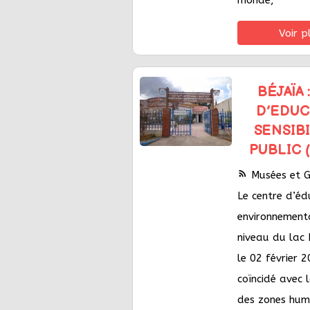
monde,
Voir p
BÉJAÏA
D’EDUC
SENSIBI
PUBLIC 
rss_feed
Musées et Ga
Le centre d’éd
environnementa
niveau du lac
le 02 février 
coïncidé avec 
des zones hum