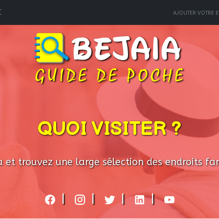
C
AJOUTER VOTRE E
QUOI VISITER ?
 et trouvez une large sélection des endroits fami
|
|
|
|