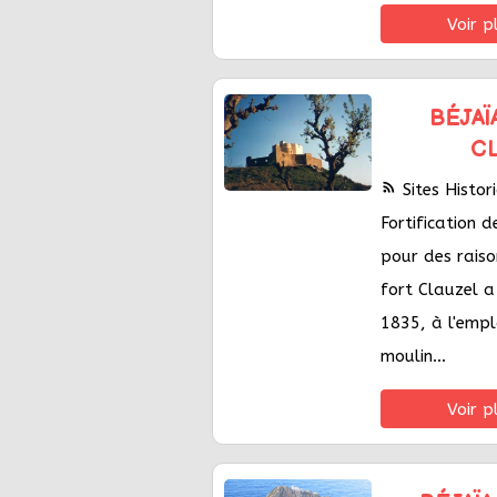
Voir p
BÉJAÏ
C
rss_feed
Sites Histo
Fortification 
pour des raiso
fort Clauzel a
1835, à l'emp
moulin...
Voir p