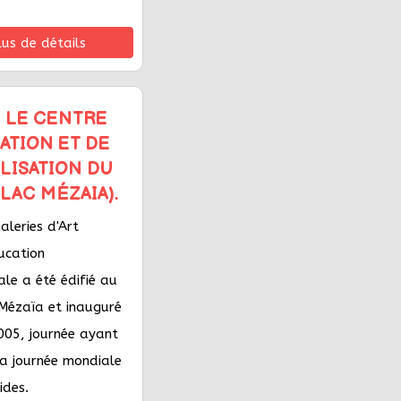
lus de détails
 : LE CENTRE
ATION ET DE
LISATION DU
(LAC MÉZAIA).
leries d'Art
ucation
le a été édifié au
 Mézaïa et inauguré
2005, journée ayant
la journée mondiale
ides.