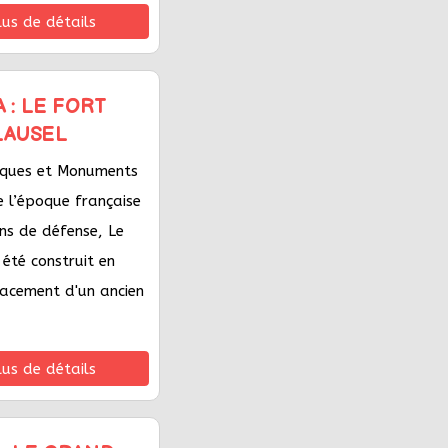
lus de détails
A : LE FORT
LAUSEL
riques et Monuments
de l’époque française
ns de défense, Le
 été construit en
lacement d'un ancien
lus de détails