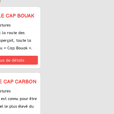
:
 LE CAP BOUAK
atures
 la route des
perçoit, toute la
du « Cap Bouak ».
lus de détails
LE CAP CARBON
atures
 est connu pour être
el le plus élevé du