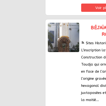
Voir p
BÉJAÏA
R
rss_feed
Sites Histo
L’inscription la
Construction 
Toudja qui orn
en face de l’an
l’origine gravé
hexagonal divi
juxtaposées et
la moitié...