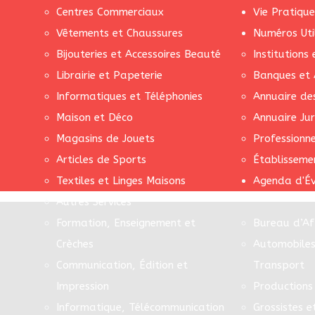
Centres Commerciaux
Vie Pratique
Vêtements et Chaussures
Numéros Uti
Bijouteries et Accessoires Beauté
Institutions
Librairie et Papeterie
Banques et 
Informatiques et Téléphonies
Annuaire de
Maison et Déco
Annuaire Jur
Magasins de Jouets
Professionn
Articles de Sports
Établisseme
Textiles et Linges Maisons
Agenda d'É
Autres Services
Formation, Enseignement et
Bureau d’Af
Crèches
Automobiles
Communication, Édition et
Transport
Impression
Productions 
Informatique, Télécommunication
Grossistes e