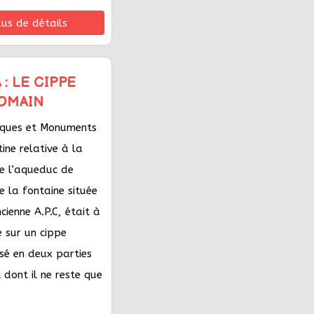
lus de détails
 : LE CIPPE
OMAIN
riques et Monuments
tine relative à la
de l’aqueduc de
e la fontaine située
cienne A.P.C, était à
e sur un cippe
sé en deux parties
 dont il ne reste que