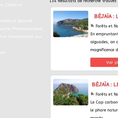
134
Résultats de recherche trouvés 
e, Chimie et
BÉJAÏA :
retien et Sécurité
rss_feed
Forêts et N
dustrie Pharmaceutique
En empruntant
é et Commissariat aux
aiguades, on a
magnificence 
ces
Voir p
BÉJAÏA : 
rss_feed
Forêts et N
Le Cap carbon
le phare natur