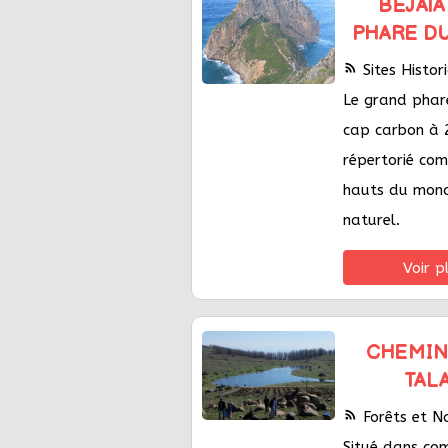
BÉJAÏA
PHARE D
rss_feed
Sites Histo
Le grand phare
cap carbon à 
répertorié com
hauts du mond
naturel.
Voir p
CHEMINI
TAL
rss_feed
Forêts et N
Situé dans co