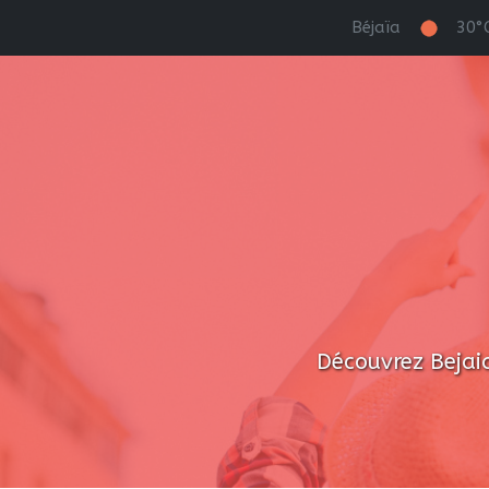
Béjaïa
30°
Découvrez Bejaia