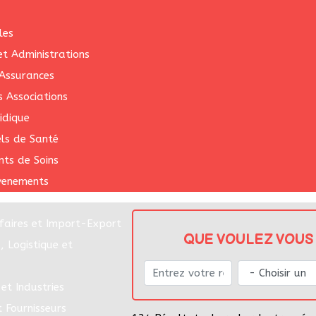
les
 et Administrations
Assurances
s Associations
idique
els de Santé
nts de Soins
venements
faires et Import-Export
QUE VOULEZ VOUS 
, Logistique et
et Industries
t Fournisseurs