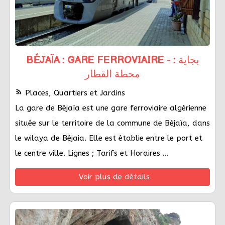
BÉJAÏA : GARE FERROVIAIRE - بجاية :
محطة القطار
rss_feed
Places, Quartiers et Jardins
La gare de Béjaïa est une gare ferroviaire algérienne
située sur le territoire de la commune de Béjaïa, dans
le wilaya de Béjaia. Elle est établie entre le port et
le centre ville. Lignes ; Tarifs et Horaires ...
Voir plus de détails