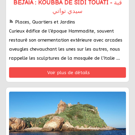
BÉJAÏA : KOUBBA DE SIDI TOUATI - قبة
سيدي تواتي
rss_feed
Places, Quartiers et Jardins
Curieux édifice de l’époque Hammadite, souvent
restauré son ornementation extérieure avec arcades
aveugles chevauchant les unes sur les autres, nous
rappelle les sculptures de la mosquée de l’Italie ...
Voir plus de détails