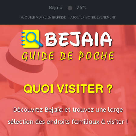
Béjaïa
26°C
AJOUTER VOTRE ENTREPRISE
|
AJOUTER VOTRE EVENEMENT
QUOI VISITER ?
Découvrez Bejaia et trouvez une large
sélection des endroits familiaux à visiter !