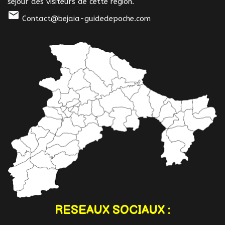
séjour des visiteurs de cette région.
mail
Contact@bejaia-guidedepoche.com
RESEAUX SOCIAUX :