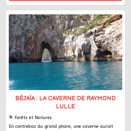
BÉJAÏA : LA CAVERNE DE RAYMOND
LULLE
rss_feed
Forêts et Natures
En contrebas du grand phare, une caverne aurait