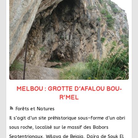
MELBOU : GROTTE D’AFALOU BOU-
R’MEL
rss_feed
Forêts et Natures
Il s’agit d’un site préhistorique sous–forme d’un abri
sous roche, localisé sur le massif des Babors
Septentrionaux, Wilaya de Bejaia, Daïra de Souk El