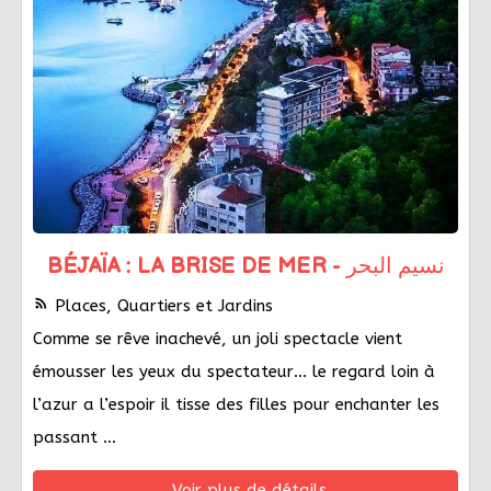
BÉJAÏA : LA BRISE DE MER - نسيم البحر
rss_feed
Places, Quartiers et Jardins
Comme se rêve inachevé, un joli spectacle vient
émousser les yeux du spectateur… le regard loin à
l’azur a l’espoir il tisse des filles pour enchanter les
passant …
Voir plus de détails